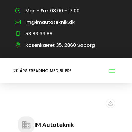
Man - Fre: 08.00 - 17.00
}
im@imautoteknik.dk

53 83 33 88

Rosenkæret 35, 2860 Søborg

20 ÅRS ERFARING MED BILER!