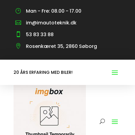
Man - Fre: 08.00 - 17.00
}
im@imautoteknik.dk

53 83 33 88

Rosenkæret 35, 2860 Søborg

20 ÅRS ERFARING MED BILER!