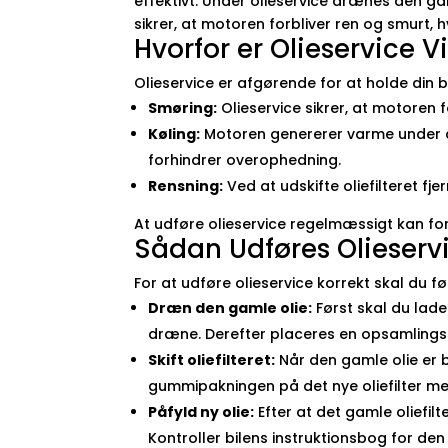
effektivt. Under olieservice drænes den gam
sikrer, at motoren forbliver ren og smurt, 
Hvorfor er Olieservice V
Olieservice er afgørende for at holde din bi
Smøring:
Olieservice sikrer, at motoren f
Køling:
Motoren genererer varme under dr
forhindrer overophedning.
Rensning:
Ved at udskifte oliefilteret f
At udføre olieservice regelmæssigt kan for
Sådan Udføres Olieserv
For at udføre olieservice korrekt skal du føl
Dræn den gamle olie:
Først skal du lade
dræne. Derefter placeres en opsamlings
Skift oliefilteret:
Når den gamle olie er b
gummipakningen på det nye oliefilter med l
Påfyld ny olie:
Efter at det gamle oliefilt
Kontroller bilens instruktionsbog for de