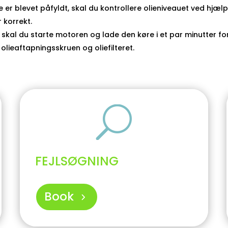
 er blevet påfyldt, skal du kontrollere olieniveauet ved hjælp 
r korrekt.
 skal du starte motoren og lade den køre i et par minutter for 
olieaftapningsskruen og oliefilteret.
U
FEJLSØGNING
Book