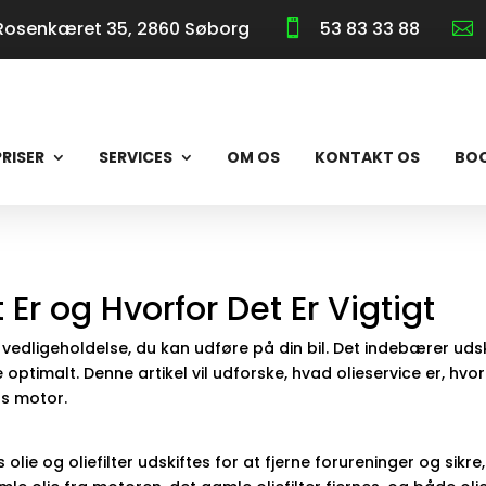
Rosenkæret 35, 2860 Søborg
53 83 33 88


PRISER
SERVICES
OM OS
KONTAKT OS
BO
 Er og Hvorfor Det Er Vigtigt
r vedligeholdelse, du kan udføre på din bil. Det indebærer udsk
ptimalt. Denne artikel vil udforske, hvad olieservice er, hvor
ls motor.
olie og oliefilter udskiftes for at fjerne forureninger og sikr