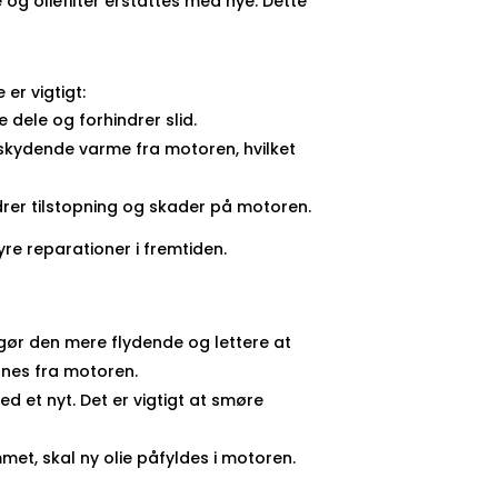
 og oliefilter erstattes med nye. Dette
 er vigtigt:
 dele og forhindrer slid.
skydende varme fra motoren, hvilket
ndrer tilstopning og skader på motoren.
re reparationer i fremtiden.
 gør den mere flydende og lettere at
nes fra motoren.
d et nyt. Det er vigtigt at smøre
mmet, skal ny olie påfyldes i motoren.