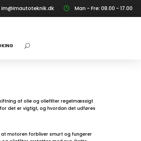
im@imautoteknik.dk
Man - Fre: 08.00 - 17.00
}
OKING
iftning af olie og oliefilter regelmæssigt
for det er vigtigt, og hvordan det udføres
e, at motoren forbliver smurt og fungerer