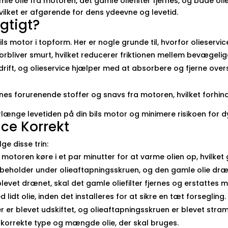
le olie fra motoren, det gamle oliefilter fjernes, og både olie
hvilket er afgørende for dens ydeevne og levetid.
igtigt?
ls motor i topform. Her er nogle grunde til, hvorfor olieservice
orbliver smurt, hvilket reducerer friktionen mellem bevægelige
ift, og olieservice hjælper med at absorbere og fjerne over
jernes forurenende stoffer og snavs fra motoren, hvilket forhi
længe levetiden på din bils motor og minimere risikoen for dy
ice Korrekt
ge disse trin:
 motoren køre i et par minutter for at varme olien op, hvilket
beholder under olieaftapningsskruen, og den gamle olie dræ
levet drænet, skal det gamle oliefilter fjernes og erstattes me
idt olie, inden det installeres for at sikre en tæt forsegling.
er er blevet udskiftet, og olieaftapningsskruen er blevet stra
n korrekte type og mængde olie, der skal bruges.