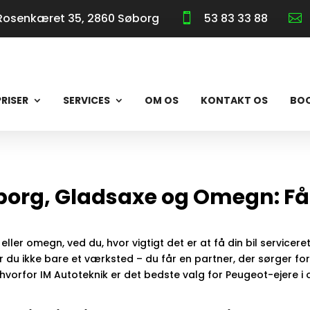
Rosenkæret 35, 2860 Søborg
53 83 33 88


PRISER
SERVICES
OM OS
KONTAKT OS
BO
øborg, Gladsaxe og Omegn: Få 
ller omegn, ved du, hvor vigtigt det er at få din bil serviceret
r du ikke bare et værksted – du får en partner, der sørger fo
i, hvorfor IM Autoteknik er det bedste valg for Peugeot-ejere 