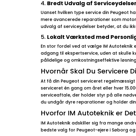
4.
Bredt Udvalg af Serviceydelse
Uanset hvilken type service din Peugeot ha
mere avancerede reparationer som motorfe
udvalg af serviceydelser betyder, at du ikk
5.
Lokalt Værksted med Personli
En stor fordel ved at vælge IM Autoteknik e
adgang til ekspertservice, uden at skulle 
pålidelige og omkostningseffektive løsning
Hvornår Skal Du Servicere D
At få din Peugeot serviceret regelmæssigt 
serviceret én gang om året eller hver 15.
serviceaftale, der holder styr på alle nø
du undgår dyre reparationer og holder din
Hvorfor IM Autoteknik er De
IM Autoteknik adskiller sig fra mange andre
bedste valg for Peugeot-ejere i Søborg og