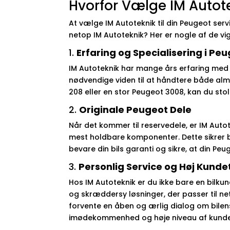
Hvorfor Vælge IM Autote
At vælge IM Autoteknik til din Peugeot serv
netop IM Autoteknik? Her er nogle af de vi
1.
Erfaring og Specialisering i Pe
IM Autoteknik har mange års erfaring med 
nødvendige viden til at håndtere både al
208 eller en stor Peugeot 3008, kan du stol
2.
Originale Peugeot Dele
Når det kommer til reservedele, er IM Auto
mest holdbare komponenter. Dette sikrer bå
bevare din bils garanti og sikre, at din Pe
3.
Personlig Service og Høj Kunde
Hos IM Autoteknik er du ikke bare en bilk
og skræddersy løsninger, der passer til ne
forvente en åben og ærlig dialog om bilen
imødekommenhed og høje niveau af kundeser