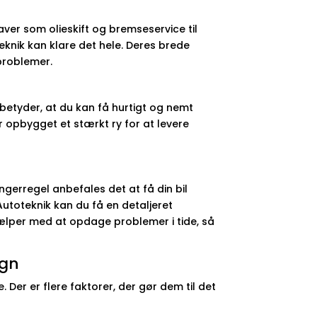
ver som olieskift og bremseservice til
nik kan klare det hele. Deres brede
 problemer.
 betyder, at du kan få hurtigt og nemt
r opbygget et stærkt ry for at levere
gerregel anbefales det at få din bil
utoteknik kan du få en detaljeret
jælper med at opdage problemer i tide, så
egn
 Der er flere faktorer, der gør dem til det