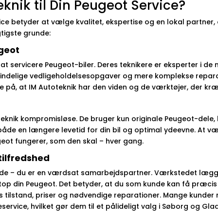
knik til Din Peugeot Service?
ice betyder at vælge kvalitet, ekspertise og en lokal partner, 
gtigste grunde:
ugeot
at servicere Peugeot-biler. Deres teknikere er eksperter i d
mindelige vedligeholdelsesopgaver og mere komplekse reparat
e på, at IM Autoteknik har den viden og de værktøjer, der kræv
teknik kompromisløse. De bruger kun originale Peugeot-dele, hv
de en længere levetid for din bil og optimal ydeevne. At væl
ugeot fungerer, som den skal – hver gang.
tilfredshed
unde – du er en værdsat samarbejdspartner. Værkstedet lægg
top din Peugeot. Det betyder, at du som kunde kan få præcis 
s tilstand, priser og nødvendige reparationer. Mange kunder 
vice, hvilket gør dem til et pålideligt valg i Søborg og Gla