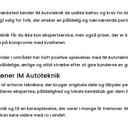
 værksted kender IM Autoteknik de unikke behov og krav for b
igt valg for folk, der ønsker en pålidelig og nærværende partn
teknik får du ikke kun ekspertservice, men også priser, der e
å på kompromis med kvaliteten.
nder i området har haft positive oplevelser med IM Autoteknik,
pålidelige, ærlige og altid stræbe efter at give kunderne en 
jener IM Autoteknik
af erfarne teknikere, der bruger originale dele og tilbyder per
Deres ekspertise, pålidelighed og lokale kendskab gør dem til
knik og få en køreoplevelse, der varer i mange år fremover. M
an køre videre med ro i sindet.