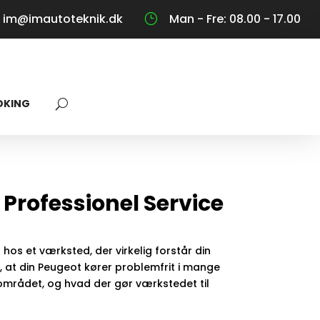
im@imautoteknik.dk
Man - Fre: 08.00 - 17.00
}
OKING
Professionel Service
 hos et værksted, der virkelig forstår din
r, at din Peugeot kører problemfrit i mange
i området, og hvad der gør værkstedet til