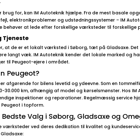
r
r brug for, kan IM Autoteknik hjælpe. Fra de mest basale opga
jl, elektronikproblemer og udstødningssystemer – IM Autotek
e behøver at lede efter forskellige værksteder til forskellige
g Tjeneste
r, at de er et lokalt værksted i Søborg, tæt på Gladsaxe. Det
køre langt væk. IM Autoteknik kender det lokale marked og ha
er til Peugeot-ejere i området.
in Peugeot?
er afgørende for bilens levetid og ydeevne. Som en tommelfin
000-30.000 km, afhængig af model og kørselsmønster. Hos IM A
dvendige inspektioner og reparationer. Regelmæssig service h
 Peugeot i topform.
t Bedste Valg i Søborg, Gladsaxe og Om
 værksteder ved deres dedikation til kvalitet og kundeservice.
 Gladsaxe: